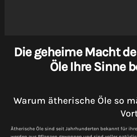
Die geheime Macht der
Öle Ihre Sinne 
Warum ätherische Öle so mäc
Vort
Ätherische Öle sind seit Jahrhunderten bekannt für ih
werden aus Pflanzen gewonnen und sind voller natürlich