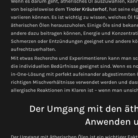
Wenn es darum geht, ätherisches Öl auszuwählen, kann 
von beispielsweise dem
Tiroler Kräuterhof
, hat seine e
variieren können. Es ist wichtig zu wissen, welches Öl 
ätherischen Ölen herauszuholen. Einige Öle sind bekan
andere dazu beitragen können, Energie und Konzentratio
Schmerzen oder Entzündungen geeignet und andere kön
aufrechtzuerhalten.
Mit etwas Recherche und Experimentieren kann man schn
die individuellen Bedürfnisse geeignet sind. Wenn es noc
in-One-Lösung mit perfekt aufeinander abgestimmten Öle
richtigen Mischverhältnisse verwendet werden und da
allergische Reaktionen im Klaren ist – wenn man unsiche
Der Umgang mit den äthe
Anwenden u
Der Umgang mit ätherischen Ölen ist ein wichtiger Fakto