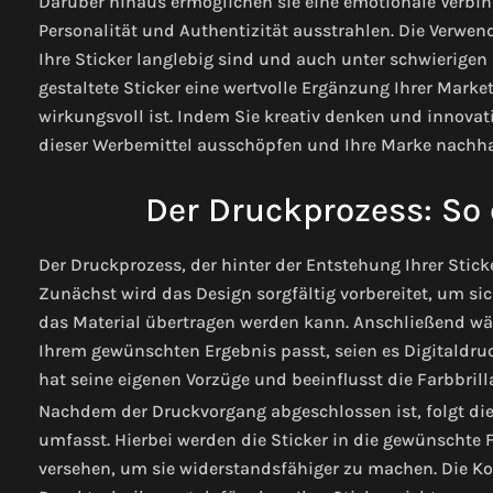
Darüber hinaus ermöglichen sie eine emotionale Verbind
Personalität und Authentizität ausstrahlen. Die Verwe
Ihre Sticker langlebig sind und auch unter schwierigen
gestaltete Sticker eine wertvolle Ergänzung Ihrer Marke
wirkungsvoll ist. Indem Sie kreativ denken und innovat
dieser Werbemittel ausschöpfen und Ihre Marke nachhal
Der Druckprozess: So 
Der Druckprozess, der hinter der Entstehung Ihrer Sticke
Zunächst wird das Design sorgfältig vorbereitet, um si
das Material übertragen werden kann. Anschließend wäh
Ihrem gewünschten Ergebnis passt, seien es Digitaldruc
hat seine eigenen Vorzüge und beeinflusst die Farbbrilla
Nachdem der Druckvorgang abgeschlossen ist, folgt die
umfasst. Hierbei werden die Sticker in die gewünschte
versehen, um sie widerstandsfähiger zu machen. Die 