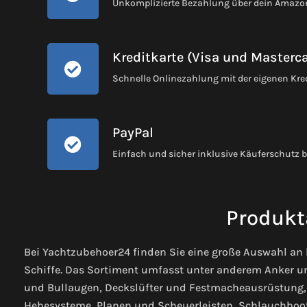
Unkomplizierte Bezahlung über dein Amaz
Kreditkarte (Visa und Masterc
Schnelle Onlinezahlung mit der eigenen Kre
PayPal
Einfach und sicher inklusive Käuferschutz 
Produkt
Bei Yachtzubehoer24 finden Sie eine große Auswahl an
Schiffe. Das Sortiment umfasst unter anderem Anker u
und Bullaugen, Deckslüfter und Festmacheausrüstung, 
Hebesysteme, Planen und Scheuerleisten, Schlauchboo