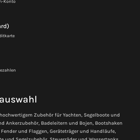
on-Konto
ard)
ditkarte
bezahlen
auswahl
 hochwertigem Zubehör für Yachten, Segelboote und
nd Ankerzubehör, Badeleitern und Bojen, Bootshaken
Fender und Flaggen, Geräteträger und Handläufe,
te und Segelzubehör, Steuerräder und Wassertanks,