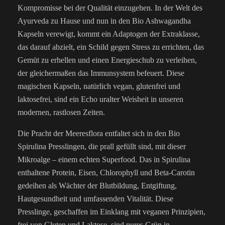
Kompromisse bei der Qualität einzugehen. In der Welt des
Ayurveda zu Hause und nun in den Bio Ashwagandha
Kapseln verewigt, kommt ein Adaptogen der Extraklasse,
das darauf abzielt, ein Schild gegen Stress zu errichten, das
Gemüt zu erhellen und einen Energieschub zu verleihen,
der gleichermaßen das Immunsystem befeuert. Diese
magischen Kapseln, natürlich vegan, glutenfrei und
laktosefrei, sind ein Echo uralter Weisheit in unseren
modernen, rastlosen Zeiten.
Die Pracht der Meeresflora entfaltet sich in den Bio
Spirulina Presslingen, die prall gefüllt sind, mit dieser
Mikroalge – einem echten Superfood. Das in Spirulina
enthaltene Protein, Eisen, Chlorophyll und Beta-Carotin
gedeihen als Wächter der Blutbildung, Entgiftung,
Hautgesundheit und umfassenden Vitalität. Diese
Presslinge, geschaffen im Einklang mit veganen Prinzipien,
frei von Gluten und Laktose, sind pures Grün in