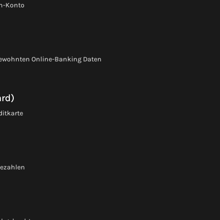
on-Konto
gewohnten Online-Banking Daten
ard)
ditkarte
bezahlen