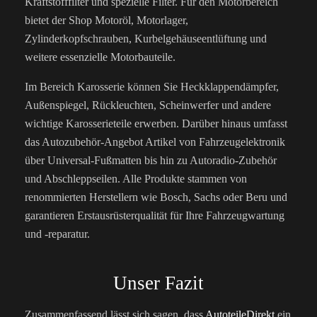
Kraftstofffilter und spezielle Filter. Für den Motorbereich
bietet der Shop Motoröl, Motorlager,
Zylinderkopfschrauben, Kurbelgehäuseentlüftung und
weitere essenzielle Motorbauteile.
Im Bereich Karosserie können Sie Heckklappendämpfer,
Außenspiegel, Rückleuchten, Scheinwerfer und andere
wichtige Karosserieteile erwerben. Darüber hinaus umfasst
das Autozubehör-Angebot Artikel von Fahrzeugelektronik
über Universal-Fußmatten bis hin zu Autoradio-Zubehör
und Abschleppseilen. Alle Produkte stammen von
renommierten Herstellern wie Bosch, Sachs oder Beru und
garantieren Erstausrüsterqualität für Ihre Fahrzeugwartung
und -reparatur.
Unser Fazit
Zusammenfassend lässt sich sagen, dass
AutoteileDirekt
ein